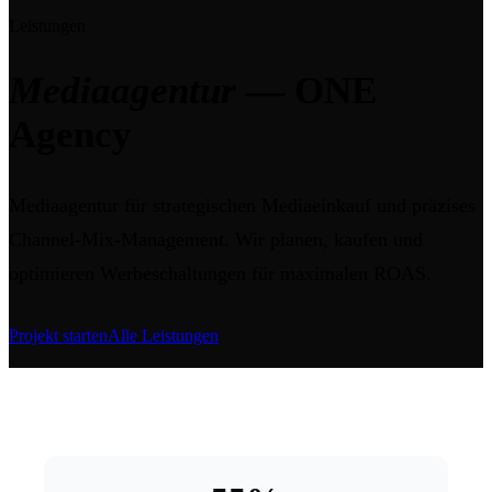
Leistungen
Mediaagentur
— ONE
Agency
Mediaagentur für strategischen Mediaeinkauf und präzises
Channel-Mix-Management. Wir planen, kaufen und
optimieren Werbeschaltungen für maximalen ROAS.
Projekt starten
Alle Leistungen