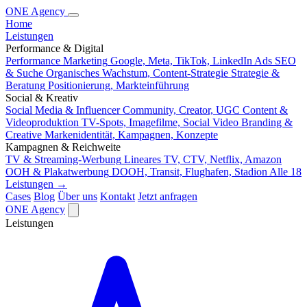
ONE
Agency
Home
Leistungen
Performance & Digital
Performance Marketing
Google, Meta, TikTok, LinkedIn Ads
SEO
& Suche
Organisches Wachstum, Content-Strategie
Strategie &
Beratung
Positionierung, Markteinführung
Social & Kreativ
Social Media & Influencer
Community, Creator, UGC
Content &
Videoproduktion
TV-Spots, Imagefilme, Social Video
Branding &
Creative
Markenidentität, Kampagnen, Konzepte
Kampagnen & Reichweite
TV & Streaming-Werbung
Lineares TV, CTV, Netflix, Amazon
OOH & Plakatwerbung
DOOH, Transit, Flughafen, Stadion
Alle 18
Leistungen →
Cases
Blog
Über uns
Kontakt
Jetzt anfragen
ONE
Agency
Leistungen